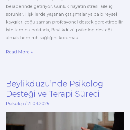
beraberinde getiriyor. Günlük hayatın stresi, aile içi
sorunlar, ilişkilerde yaşanan çatışmalar ya da bireysel
kaygılar, çoğu zaman profesyonel destek gerektirebilir.
İşte tam bu noktada, Beylikdüzü psikolog desteği
almak hem ruh sağlığını korumak
Neden
Read More »
Beylikdüzü’nde
Psikolog
Desteği
Beylikdüzü’nde Psikolog
Almalısınız?
Desteği ve Terapi Süreci
Psikoloji
/
21.09.2025