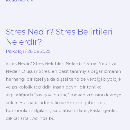
Nedir?
Belirtileri,
Nedenleri
Stres Nedir? Stres Belirtileri
ve
Tedavi
Nelerdir?
Yöntemleri
Psikoloji
/
28.09.2025
Nelerdir?
Stres Nedir? Stres Belirtileri Nelerdir? Stres Nedir ve
Neden Oluşur? Stres, en basit tanımıyla organizmanın
herhangi bir içsel ya da dışsal tehdide verdiği biyolojik
ve psikolojik tepkidir. İnsan beyni, bir tehlike
algıladığında “savaş ya da kaç” mekanizmasını devreye
sokar. Bu sırada adrenalin ve kortizol gibi stres
hormonları salgılanır, kalp atışı hızlanır, kaslar gerilir,
dikkat artar. Aslında bu