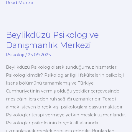
Stres
Read More »
Nedir?
Stres
Belirtileri
Beylikdüzü Psikolog ve
Nelerdir?
Danışmanlık Merkezi
Psikoloji
/
25.09.2025
Beylikdüzü Psikolog olarak sunduğumuz hizmetler:
Psikolog kimdir? Psikologlar ilgili fakültelerin psikoloji
lisans bölümünü tamamlamış ve Türkiye
Cumhuriyetinin vermiş olduğu yetkiler çerçevesinde
mesleğini icra eden ruh sağlığı uzmanlarıdır. Terapi
almak isteyen birçok kişi psikologlara başvurmaktadır.
Psikologlar terapi vermeye yetkin meslek uzmanlarıdır.
Psikologlar psikolojinin birçok alt alanında
uzmanlaşarak mesleklerini icra edebilir. Bunlardan