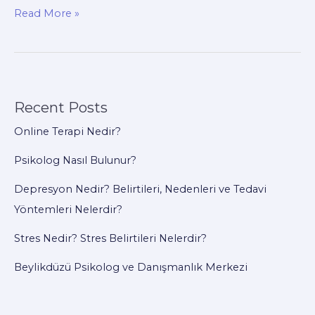
Beylikdüzü’nde
Read More »
Psikolog
Desteği
ve
Terapi
Recent Posts
Süreci
Online Terapi Nedir?
Psikolog Nasıl Bulunur?
Depresyon Nedir? Belirtileri, Nedenleri ve Tedavi
Yöntemleri Nelerdir?
Stres Nedir? Stres Belirtileri Nelerdir?
Beylikdüzü Psikolog ve Danışmanlık Merkezi