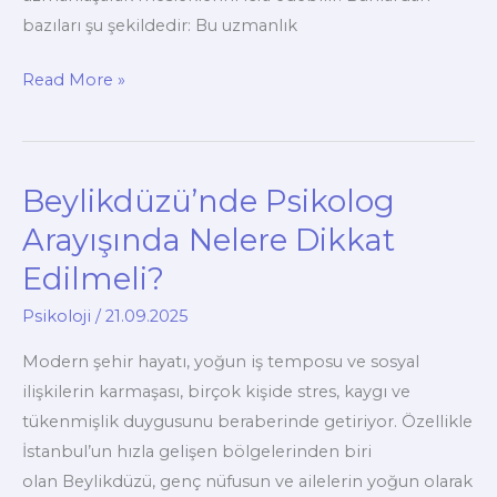
bazıları şu şekildedir: Bu uzmanlık
Beylikdüzü
Read More »
Psikolog
ve
Danışmanlık
Beylikdüzü’nde Psikolog
Merkezi
Arayışında Nelere Dikkat
Edilmeli?
Psikoloji
/
21.09.2025
Modern şehir hayatı, yoğun iş temposu ve sosyal
ilişkilerin karmaşası, birçok kişide stres, kaygı ve
tükenmişlik duygusunu beraberinde getiriyor. Özellikle
İstanbul’un hızla gelişen bölgelerinden biri
olan Beylikdüzü, genç nüfusun ve ailelerin yoğun olarak