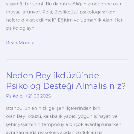
yaşadığı bir semt. Bu da ruh sağlığı hizmetlerine olan
ihtiyacı artırıyor. Peki, Beylikdüzü psikologararken
nelere dikkat edilmeli? Eğitim ve Uzmanlık Alanı Her
psikolog aynı
Beylikdüzü’nde
Read More »
Psikolog
Arayışında
Nelere
Neden Beylikdüzü’nde
Dikkat
Edilmeli?
Psikolog Desteği Almalısınız?
Psikoloji
/
21.09.2025
İstanbul’un en hızlı gelişen ilçelerinden biri
olan Beylikdüzü, kalabalık yapısı, yoğun iş hayatı ve
şehir yaşamının temposuyla birçok avantaj sunarken
aynı zamanda psikolojik açıdan zorlukları da