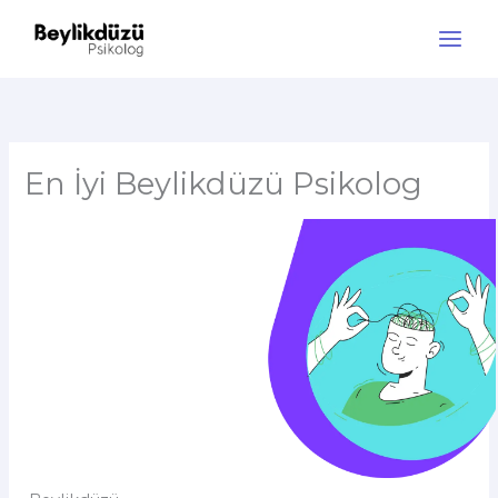
İçeriğe
atla
Main
Men
En İyi Beylikdüzü Psikolog