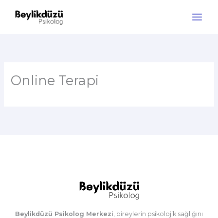
İçeriğe
atla
Main
Men
Online Terapi
Beylikdüzü Psikolog Merkezi
, bireylerin psikolojik sağlığını