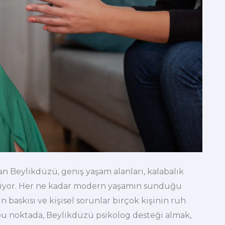
an Beylikdüzü, geniş yaşam alanları, kalabalık
kiyor. Her ne kadar modern yaşamın sunduğu
ın baskısı ve kişisel sorunlar birçok kişinin ruh
 bu noktada, Beylikdüzü psikolog desteği almak,