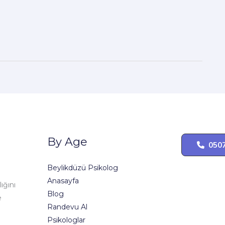
By Age
0507
Beylikdüzü Psikolog
Anasayfa
lığını
Blog
e
Randevu Al
Psikologlar