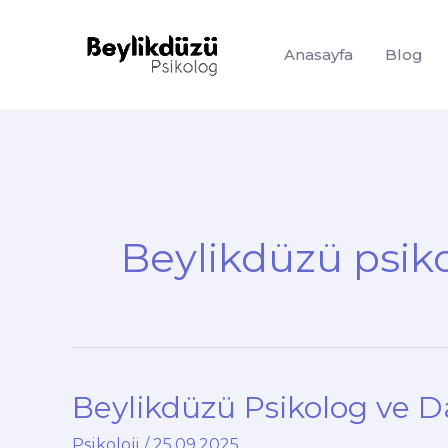
İçeriğe
atla
Anasayfa
Blog
Beylikdüzü psik
Beylikdüzü Psikolog ve 
Psikoloji
/
25.09.2025