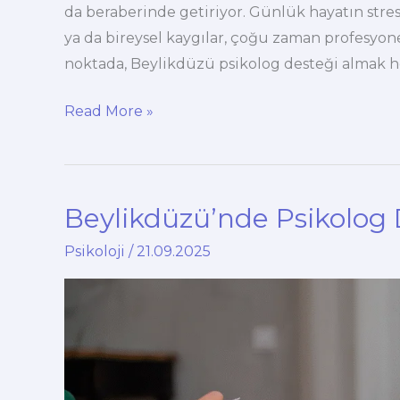
da beraberinde getiriyor. Günlük hayatın stresi,
ya da bireysel kaygılar, çoğu zaman profesyone
noktada, Beylikdüzü psikolog desteği almak 
Neden
Read More »
Beylikdüzü’nde
Psikolog
Desteği
Beylikdüzü’nde Psikolog 
Almalısınız?
Psikoloji
/
21.09.2025