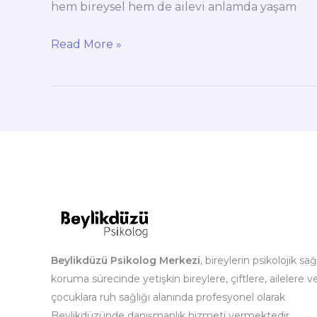
hem bireysel hem de ailevi anlamda yaşam
Beylikdüzü’nde
Read More »
Psikolog
Desteği
ve
Terapi
Süreci
Beylikdüzü Psikolog Merkezi
, bireylerin psikolojik sağ
koruma sürecinde yetişkin bireylere, çiftlere, ailelere v
çocuklara ruh sağlığı alanında profesyonel olarak
Beylikdüzünde danışmanlık hizmeti vermektedir.