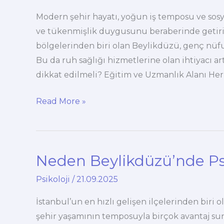
Modern şehir hayatı, yoğun iş temposu ve sosyal
ve tükenmişlik duygusunu beraberinde getiriyo
bölgelerinden biri olan Beylikdüzü, genç nüfus
Bu da ruh sağlığı hizmetlerine olan ihtiyacı ar
dikkat edilmeli? Eğitim ve Uzmanlık Alanı Her
Beylikdüzü’nde
Read More »
Psikolog
Arayışında
Nelere
Neden Beylikdüzü’nde Psi
Dikkat
Edilmeli?
Psikoloji
/
21.09.2025
İstanbul’un en hızlı gelişen ilçelerinden biri o
şehir yaşamının temposuyla birçok avantaj sun