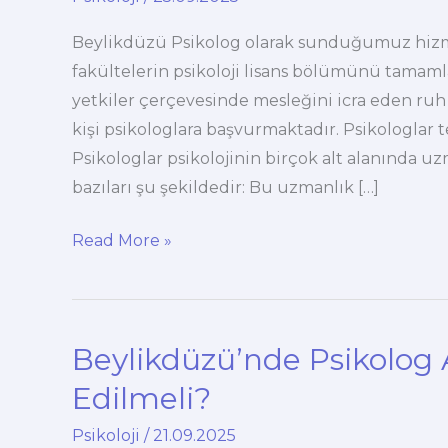
Beylikdüzü Psikolog olarak sunduğumuz hizmet
fakültelerin psikoloji lisans bölümünü tama
yetkiler çerçevesinde mesleğini icra eden ruh 
kişi psikologlara başvurmaktadır. Psikologlar
Psikologlar psikolojinin birçok alt alanında u
bazıları şu şekildedir: Bu uzmanlık […]
Beylikdüzü
Read More »
Psikolog
ve
Danışmanlık
Beylikdüzü’nde Psikolog 
Merkezi
Edilmeli?
Psikoloji
/
21.09.2025